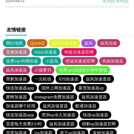
2024-04-21
支持
[0]
反对
[0]
友情链接
网站地图
QuickQ
旋风加速度器
旋风
旋风加速
坚果加速器
tiktok加速器
狗急加速器官网
免费vqn外网加速
小蓝鸟
优途加速器官网
风驰加速器
旋风加速器
八戒看书
免费vps加速器外网苹果版
黑豹加速器
一元机场
IOS加速器
旋风加速度器
快连加速器app
国外上网加速器
暴雪加速器vp
蜜蜂加速器
instagram免费加速器
旋风加速度器
加速器哪个好用
旋风加速度器
酷通加速器
快连加速器app
黑洞vp永久加速器
快连vp加速器
雷霆每天免费2小时
旋风加速度器
猎豹vp加速器官网
雷霆加器速
ios加速器
老王vn加速器
蓝鲸加速器