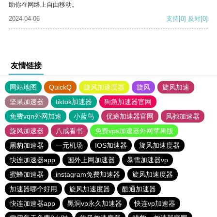
助你在网络上自由移动。
2024-04-06
支持
[0]
反对
[0]
友情链接
网站地图
QuickQ
旋风加速度器
旋风
旋风加速
坚果加速器
tiktok加速器
狗急加速器官网
免费vqn外网加速
小蓝鸟
优途加速器官网
风驰加速器
旋风加速器
八戒看书
免费vps加速器外网苹果版
黑豹加速器
一元机场
IOS加速器
旋风加速度器
快连加速器app
国外上网加速器
暴雪加速器vp
蜜蜂加速器
instagram免费加速器
旋风加速度器
加速器哪个好用
旋风加速度器
酷通加速器
快连加速器app
黑洞vp永久加速器
快连vp加速器